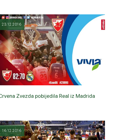
23.12.2016
Crvena Zvezda pobijedila Real iz Madrida
16.12.2016