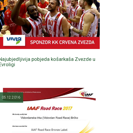
Najubjedljivija pobjeda košarkaša Zvezde u
Evroligi
05.12.2016