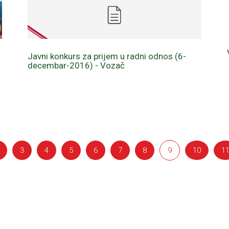
Javni konkurs za prijem u radni odnos (6-
decembar-2016) - Vozač
3
4
5
6
7
8
9
10
1